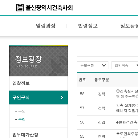
알림광장
법령정보
정보광
응모구분
희망직종
번호
응모구분
입찰정보
◎건축실시설계
58
경력
형 외주용역
구인구직
건축 설계(허가
57
경력
에너지 작업/
구인
구직
56
신입
♣친환경건축
◈도면외주용
업무대가산정
55
경력