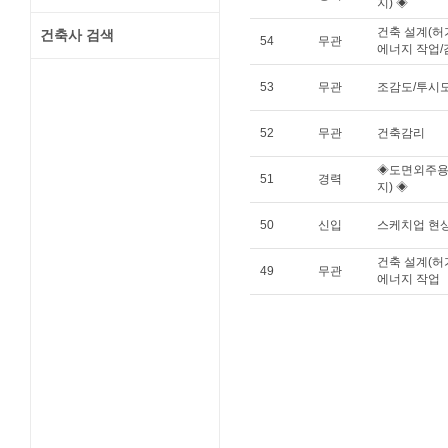
지) ◈
건축 설계(허가
건축사 검색
54
무관
에너지 작업/
53
무관
조감도/투시
52
무관
건축감리
◈도면외주용
51
경력
지) ◈
50
신입
스케치업 현
건축 설계(허가
49
무관
에너지 작업