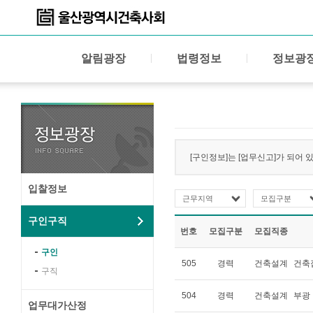
알림광장
법령정보
정보광
[구인정보]는 [업무신고]가 되어 
입찰정보
근무지역
모집구분
구인구직
번호
모집구분
모집직종
구인
505
경력
건축설계
건축
구직
504
경력
건축설계
부광
업무대가산정