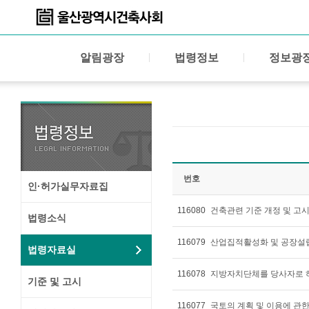
알림광장
법령정보
정보광
번호
인·허가실무자료집
116080
건축관련 기준 개정 및 고
법령소식
116079
산업집적활성화 및 공장설
법령자료실
116078
지방자치단체를 당사자로 하
기준 및 고시
116077
국토의 계획 및 이용에 관