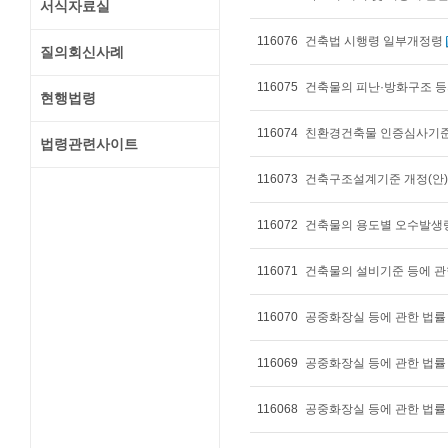
서식자료실
116076
건축법 시행령 일부개정령
질의회신사례
116075
건축물의 피난·방화구조 등
현행법령
116074
친환경건축물 인증심사기준 
법령관련사이트
116073
건축구조설계기준 개정(안)
116072
건축물의 용도별 오수발생
116071
건축물의 설비기준 등에 관
116070
공중화장실 등에 관한 법률
116069
공중화장실 등에 관한 법률
116068
공중화장실 등에 관한 법률