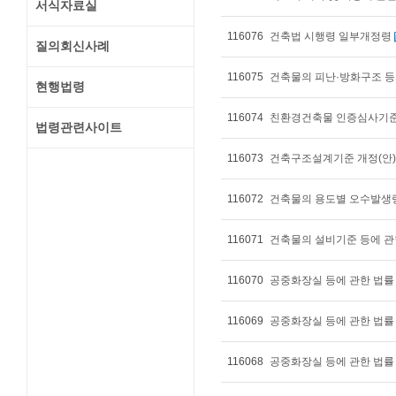
서식자료실
116076
건축법 시행령 일부개정령
질의회신사례
116075
건축물의 피난·방화구조 등
현행법령
116074
친환경건축물 인증심사기준 
법령관련사이트
116073
건축구조설계기준 개정(안)
116072
건축물의 용도별 오수발생
116071
건축물의 설비기준 등에 관
116070
공중화장실 등에 관한 법률
116069
공중화장실 등에 관한 법률
116068
공중화장실 등에 관한 법률