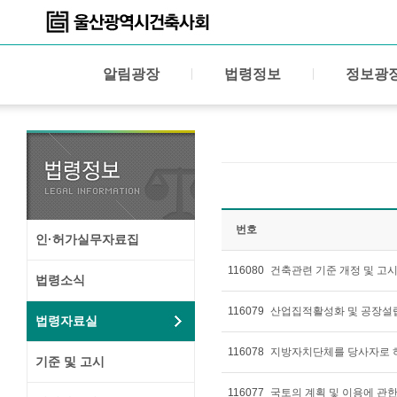
알림광장
법령정보
정보광
번호
인·허가실무자료집
116080
건축관련 기준 개정 및 고
법령소식
116079
산업집적활성화 및 공장설
법령자료실
116078
지방자치단체를 당사자로 하
기준 및 고시
116077
국토의 계획 및 이용에 관