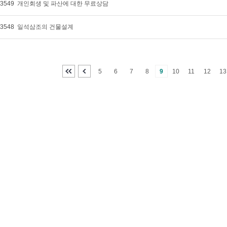
3549
개인회생 및 파산에 대한 무료상담
3548
일석삼조의 건물설계
5
6
7
8
9
10
11
12
13