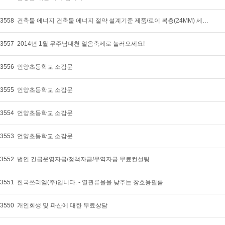
3558
건축물 에너지 건축물 에너지 절약 설계기준 제품/로이 복층(24MM) 세이프 강화 유리 도어 안내/기밀성 1등급
3557
2014년 1월 무주남대천 얼음축제로 놀러오세요!
3556
언양초등학교 소감문
3555
언양초등학교 소감문
3554
언양초등학교 소감문
3553
언양초등학교 소감문
3552
법인 긴급운영자금/정책자금/무역자금 무료컨설팅
3551
한국쓰리엠(주)입니다. - 열관류율을 낮추는 창호용필름
3550
개인회생 및 파산에 대한 무료상담