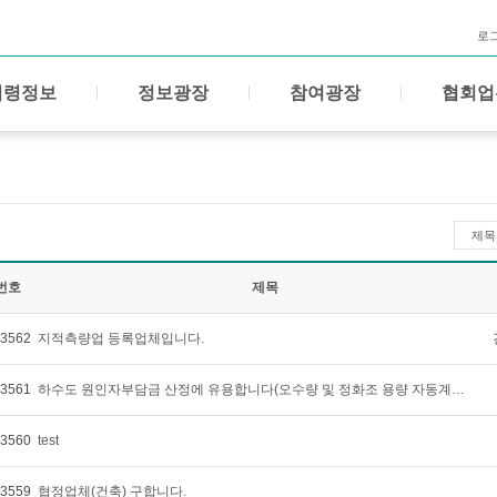
로
법령정보
정보광장
참여광장
협회업
제목
번호
제목
3562
지적측량업 등록업체입니다.
3561
하수도 원인자부담금 산정에 유용합니다(오수량 및 정화조 용량 자동계산기)
3560
test
3559
협정업체(건축) 구합니다.