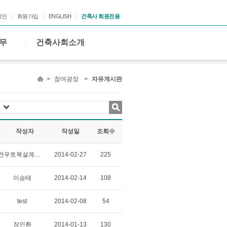
그인
회원가입
ENGLISH
건축사 회원전용
무
건축사회소개
>
참여광장
>
자유게시판
작성자
작성일
조회수
건우토목설계사무소
2014-02-27
225
이승태
2014-02-14
108
test
2014-02-08
54
장인환
2014-01-13
130