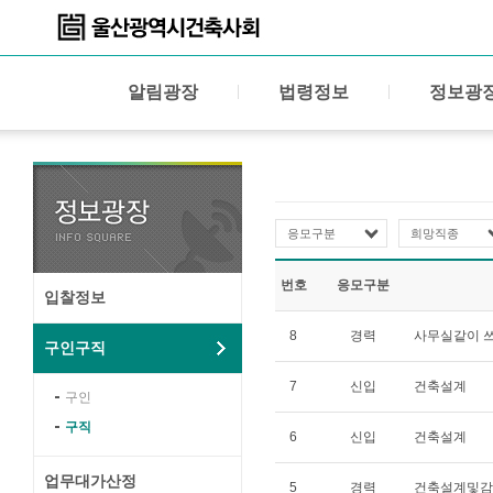
알림광장
법령정보
정보광
응모구분
희망직종
번호
응모구분
입찰정보
8
경력
사무실같이 
구인구직
7
신입
건축설계
구인
구직
6
신입
건축설계
업무대가산정
5
경력
건축설계및감