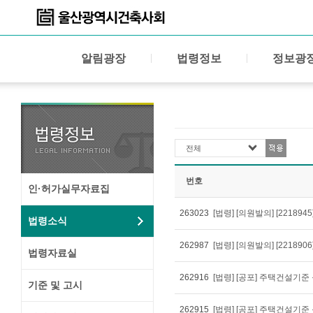
알림광장
법령정보
정보광
전체
번호
인·허가실무자료집
263023
법령소식
262987
법령자료실
262916
기준 및 고시
262915
[법령] [공포] 주택건설기준 등